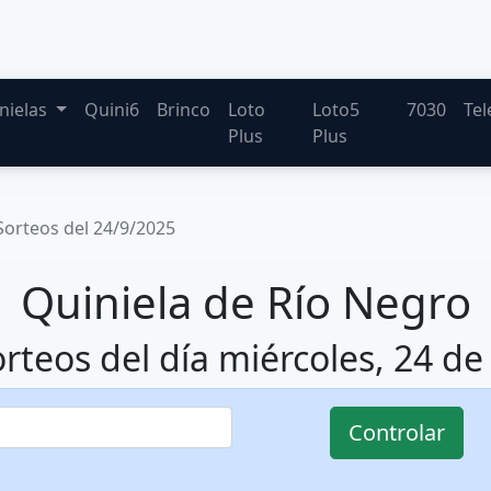
nielas
Quini6
Brinco
Loto
Loto5
7030
Tel
Plus
Plus
Sorteos del 24/9/2025
Quiniela de Río Negro
orteos del día miércoles, 24 d